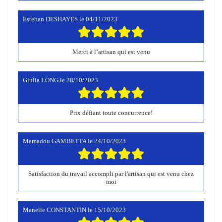
Esteban DESHAYES
le
04/11/2023
Merci à l’artisan qui est venu
Giulia LONG
le
28/10/2023
Prix défiant toute concurrence!
Mamadou GAMBETTA
le
24/10/2023
Satisfaction du travail accompli par l'artisan qui est venu chez
moi
Manelle CONSTANTIN
le
15/10/2023