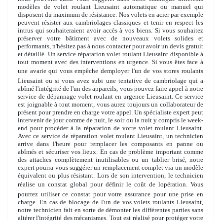
modèles de volet roulant Lieusaint automatique ou manuel qui
disposent du maximum de résistance. Nos volets en acier par exemple
peuvent résister aux cambriolages classiques et tenir en respect les
intrus qui souhaiteraient avoir accès à vos biens. Si vous souhaitez
préserver votre bâtiment avec de nouveaux volets solides et
performants, n'hésitez pas à nous contacter pour avoir un devis gratuit
et détaillé. Un service réparation volet roulant Lieusaint disponible à
tout moment avec des interventions en urgence. Si vous êtes face à
une avarie qui vous empêche demployer l'un de vos stores roulants
Lieusaint ou si vous avez subi une tentative de cambriolage qui a
abîmé l'intégrité de l'un des appareils, vous pouvez faire appel à notre
service de dépannage volet roulant en urgence Lieusaint. Ce service
est joignable à tout moment, vous aurez toujours un collaborateur de
présent pour prendre en charge votre appel. Un spécialiste expert peut
intervenir de jour comme de nuit, le soir ou la nuit y compris le week-
end pour procéder à la réparation de votre volet roulant Lieusaint.
Avec ce service de réparation volet roulant Lieusaint, un technicien
arrive dans l'heure pour remplacer les composants en panne ou
abîmés et sécuriser vos lieux. En cas de problème important comme
des attaches complètement inutilisables ou un tablier brisé, notre
expert pourra vous suggérer un remplacement complet via un modèle
équivalent ou plus résistant. Lors de son intervention, le technicien
réalise un constat global pour définir le coût de lopération. Vous
pourrez utiliser ce constat pour votre assurance pour une prise en
charge. En cas de blocage de l'un de vos volets roulants Lieusaint,
notre technicien fait en sorte de démonter les différentes parties sans
altérer l'intégrité des mécanismes. Tout est réalisé pour protéger votre