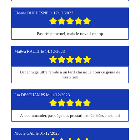
Eloane DUCHESNE
le
17/12/2023
Pas très ponctuel, mais le travail est top
Maëva RAULT
le
14/12/2023
Dépannage ultra rapide à un tarif classique pour ce genre de
prestation
Lia DESCHAMPS
le
11/12/2023
A recommander, pas déçu des prestations réalisées chez moi
Nicole GAL
le
01/12/2023