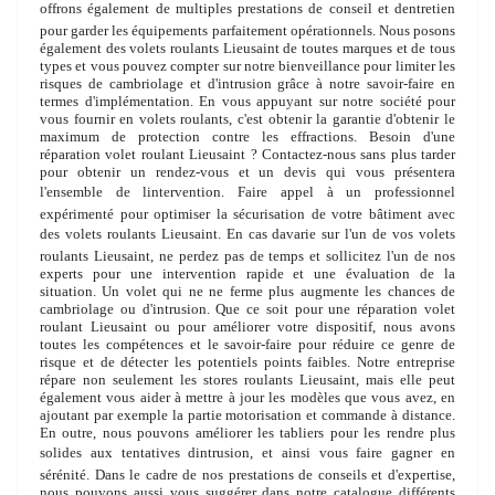
offrons également de multiples prestations de conseil et dentretien
pour garder les équipements parfaitement opérationnels. Nous posons
également des volets roulants Lieusaint de toutes marques et de tous
types et vous pouvez compter sur notre bienveillance pour limiter les
risques de cambriolage et d'intrusion grâce à notre savoir-faire en
termes d'implémentation. En vous appuyant sur notre société pour
vous fournir en volets roulants, c'est obtenir la garantie d'obtenir le
maximum de protection contre les effractions. Besoin d'une
réparation volet roulant Lieusaint ? Contactez-nous sans plus tarder
pour obtenir un rendez-vous et un devis qui vous présentera
l'ensemble de lintervention. Faire appel à un professionnel
expérimenté pour optimiser la sécurisation de votre bâtiment avec
des volets roulants Lieusaint. En cas davarie sur l'un de vos volets
roulants Lieusaint, ne perdez pas de temps et sollicitez l'un de nos
experts pour une intervention rapide et une évaluation de la
situation. Un volet qui ne ne ferme plus augmente les chances de
cambriolage ou d'intrusion. Que ce soit pour une réparation volet
roulant Lieusaint ou pour améliorer votre dispositif, nous avons
toutes les compétences et le savoir-faire pour réduire ce genre de
risque et de détecter les potentiels points faibles. Notre entreprise
répare non seulement les stores roulants Lieusaint, mais elle peut
également vous aider à mettre à jour les modèles que vous avez, en
ajoutant par exemple la partie motorisation et commande à distance.
En outre, nous pouvons améliorer les tabliers pour les rendre plus
solides aux tentatives dintrusion, et ainsi vous faire gagner en
sérénité. Dans le cadre de nos prestations de conseils et d'expertise,
nous pouvons aussi vous suggérer dans notre catalogue différents