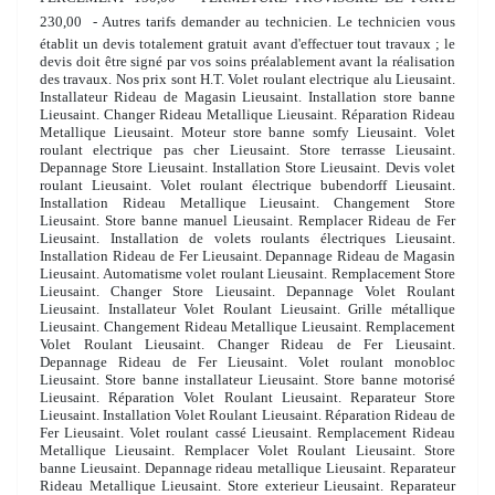
230,00  - Autres tarifs demander au technicien. Le technicien vous
établit un devis totalement gratuit avant d'effectuer tout travaux ; le
devis doit être signé par vos soins préalablement avant la réalisation
des travaux. Nos prix sont H.T. Volet roulant electrique alu Lieusaint.
Installateur Rideau de Magasin Lieusaint. Installation store banne
Lieusaint. Changer Rideau Metallique Lieusaint. Réparation Rideau
Metallique Lieusaint. Moteur store banne somfy Lieusaint. Volet
roulant electrique pas cher Lieusaint. Store terrasse Lieusaint.
Depannage Store Lieusaint. Installation Store Lieusaint. Devis volet
roulant Lieusaint. Volet roulant électrique bubendorff Lieusaint.
Installation Rideau Metallique Lieusaint. Changement Store
Lieusaint. Store banne manuel Lieusaint. Remplacer Rideau de Fer
Lieusaint. Installation de volets roulants électriques Lieusaint.
Installation Rideau de Fer Lieusaint. Depannage Rideau de Magasin
Lieusaint. Automatisme volet roulant Lieusaint. Remplacement Store
Lieusaint. Changer Store Lieusaint. Depannage Volet Roulant
Lieusaint. Installateur Volet Roulant Lieusaint. Grille métallique
Lieusaint. Changement Rideau Metallique Lieusaint. Remplacement
Volet Roulant Lieusaint. Changer Rideau de Fer Lieusaint.
Depannage Rideau de Fer Lieusaint. Volet roulant monobloc
Lieusaint. Store banne installateur Lieusaint. Store banne motorisé
Lieusaint. Réparation Volet Roulant Lieusaint. Reparateur Store
Lieusaint. Installation Volet Roulant Lieusaint. Réparation Rideau de
Fer Lieusaint. Volet roulant cassé Lieusaint. Remplacement Rideau
Metallique Lieusaint. Remplacer Volet Roulant Lieusaint. Store
banne Lieusaint. Depannage rideau metallique Lieusaint. Reparateur
Rideau Metallique Lieusaint. Store exterieur Lieusaint. Reparateur