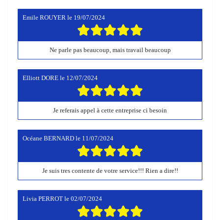
Emile ROUYER
le
19/07/2024
Ne parle pas beaucoup, mais travail beaucoup
Elliott DORE
le
12/07/2024
Je referais appel à cette entreprise ci besoin
Océane BERNARD
le
11/07/2024
Je suis tres contente de votre service!!! Rien a dire!!
Livia PERROT
le
02/07/2024