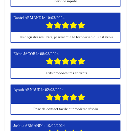
Service rapide
Daniel ARMAND
le
10/03/2024
Pas déçu des résultats, je remercie le technicien qui est venu
Eléna JACOB
le
08/03/2024
Tarifs proposés très corrects
Ayoub ARNAUD
le
02/03/2024
Prise de contact facile et problème résolu
Joshua ARMAND
le
19/02/2024