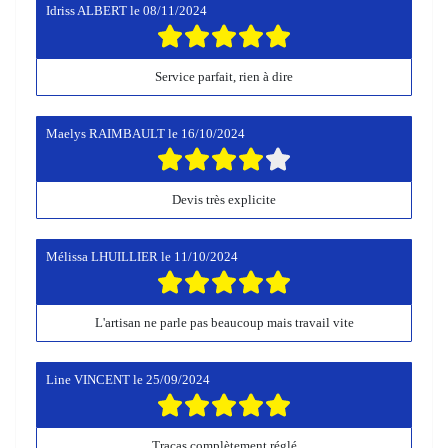
Idriss ALBERT
le
08/11/2024
Service parfait, rien à dire
Maelys RAIMBAULT
le
16/10/2024
Devis très explicite
Mélissa LHUILLIER
le
11/10/2024
L'artisan ne parle pas beaucoup mais travail vite
Line VINCENT
le
25/09/2024
Tracas complètement réglé