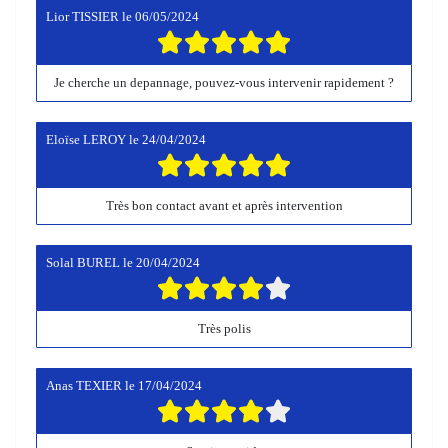
Lior TISSIER
le
06/05/2024
Je cherche un depannage, pouvez-vous intervenir rapidement ?
Eloïse LEROY
le
24/04/2024
Très bon contact avant et après intervention
Solal BUREL
le
20/04/2024
Très polis
Anas TEXIER
le
17/04/2024