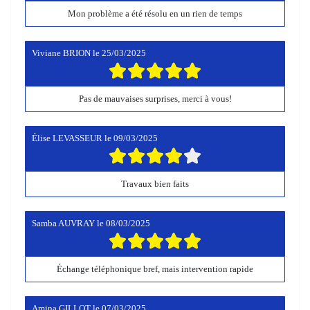
Mon problème a été résolu en un rien de temps
Viviane BRION
le
25/03/2025
Pas de mauvaises surprises, merci à vous!
Élise LEVASSEUR
le
09/03/2025
Travaux bien faits
Samba AUVRAY
le
08/03/2025
Échange téléphonique bref, mais intervention rapide
Amina GILLOT
le
07/03/2025