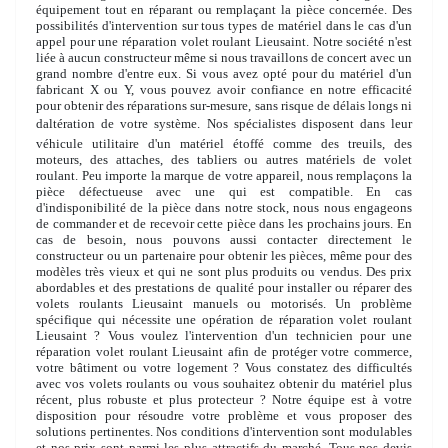
équipement tout en réparant ou remplaçant la pièce concernée. Des
possibilités d'intervention sur tous types de matériel dans le cas d'un
appel pour une réparation volet roulant Lieusaint. Notre société n'est
liée à aucun constructeur même si nous travaillons de concert avec un
grand nombre d'entre eux. Si vous avez opté pour du matériel d'un
fabricant X ou Y, vous pouvez avoir confiance en notre efficacité
pour obtenir des réparations sur-mesure, sans risque de délais longs ni
daltération de votre système. Nos spécialistes disposent dans leur
véhicule utilitaire d'un matériel étoffé comme des treuils, des
moteurs, des attaches, des tabliers ou autres matériels de volet
roulant. Peu importe la marque de votre appareil, nous remplaçons la
pièce défectueuse avec une qui est compatible. En cas
d'indisponibilité de la pièce dans notre stock, nous nous engageons
de commander et de recevoir cette pièce dans les prochains jours. En
cas de besoin, nous pouvons aussi contacter directement le
constructeur ou un partenaire pour obtenir les pièces, même pour des
modèles très vieux et qui ne sont plus produits ou vendus. Des prix
abordables et des prestations de qualité pour installer ou réparer des
volets roulants Lieusaint manuels ou motorisés. Un problème
spécifique qui nécessite une opération de réparation volet roulant
Lieusaint ? Vous voulez l'intervention d'un technicien pour une
réparation volet roulant Lieusaint afin de protéger votre commerce,
votre bâtiment ou votre logement ? Vous constatez des difficultés
avec vos volets roulants ou vous souhaitez obtenir du matériel plus
récent, plus robuste et plus protecteur ? Notre équipe est à votre
disposition pour résoudre votre problème et vous proposer des
solutions pertinentes. Nos conditions d'intervention sont modulables
et nos prix sont parmi les plus attractifs du marché. Tous nos devis